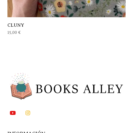
CLUNY
15,00
€