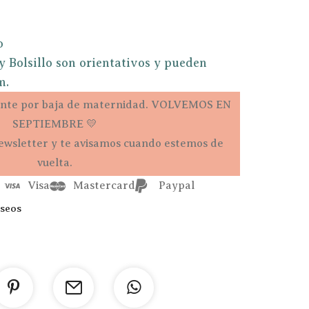
o
 Bolsillo son orientativos y pueden
m.
te por baja de maternidad. VOLVEMOS EN
SEPTIEMBRE 💛
ewsletter y te avisamos cuando estemos de
vuelta.
Visa
Mastercard
Paypal
eseos