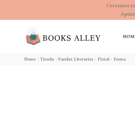
Cerramos t
Apúnta
HOM
Home
Tienda
Fundas Literarias
Floral
Emma
>
>
>
>