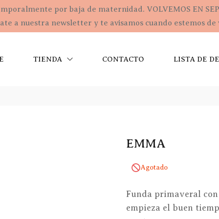
emporalmente por baja de maternidad. VOLVEMOS EN SE
te a nuestra newsletter y te avisamos cuando estemos de 
E
TIENDA
CONTACTO
LISTA DE D
EMMA
Agotado
Funda primaveral con f
empieza el buen tiempo