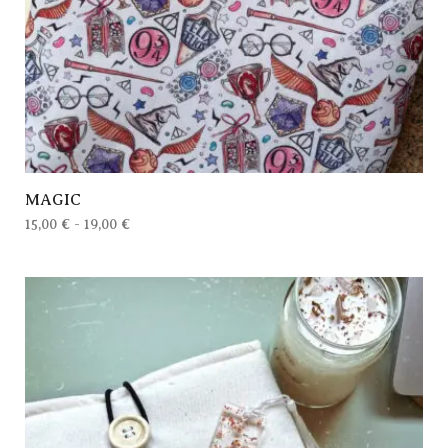
MAGIC
15,00
€
-
19,00
€