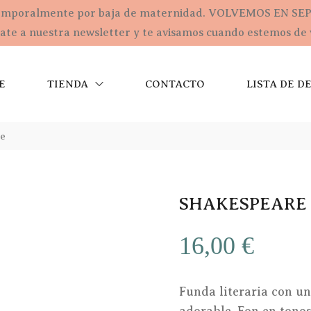
emporalmente por baja de maternidad. VOLVEMOS EN SE
te a nuestra newsletter y te avisamos cuando estemos de 
E
TIENDA
CONTACTO
LISTA DE D
re
SHAKESPEARE
16,00
€
Funda literaria con una