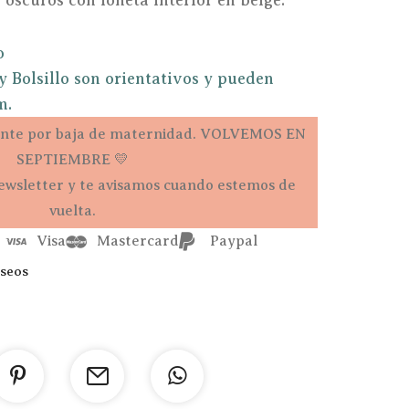
 oscuros con loneta interior en beige.
o
 Bolsillo son orientativos y pueden
m.
te por baja de maternidad. VOLVEMOS EN
SEPTIEMBRE 💛
ewsletter y te avisamos cuando estemos de
vuelta.
Visa
Mastercard
Paypal
eseos