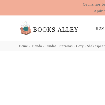
Cerramos t
Apúnta
HOM
Home
Tienda
Fundas Literarias
Cozy
Shakespea
>
>
>
>