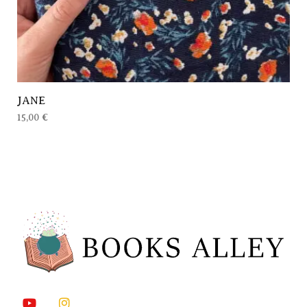
JANE
15,00
€